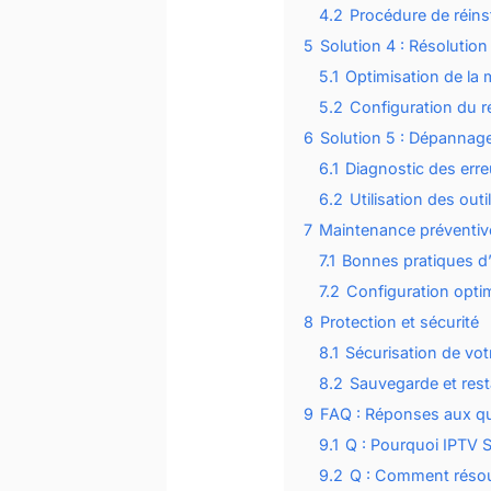
4.2
Procédure de réinst
5
Solution 4 : Résolutio
5.1
Optimisation de la
5.2
Configuration du 
6
Solution 5 : Dépannag
6.1
Diagnostic des err
6.2
Utilisation des out
7
Maintenance préventive
7.1
Bonnes pratiques d’u
7.2
Configuration opt
8
Protection et sécurité
8.1
Sécurisation de vo
8.2
Sauvegarde et rest
9
FAQ : Réponses aux qu
9.1
Q : Pourquoi IPTV 
9.2
Q : Comment résou